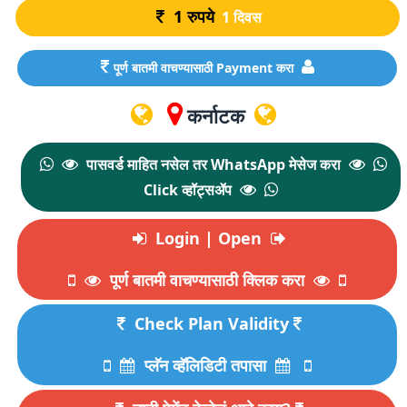
1
रुपये
1 दिवस
पूर्ण बातमी वाचण्यासाठी Payment करा
कर्नाटक
पासवर्ड माहित नसेल तर WhatsApp मेसेज करा
Click व्हॉट्सॲप
Login | Open
पूर्ण बातमी वाचण्यासाठी क्लिक करा
Check Plan Validity
प्लॅन व्हॅलिडिटी तपासा