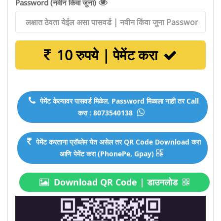
Password (नवीन किंवा जुना)
10 रुपये | पेमेंट करा
पेमेंट केल्यावर पासवर्ड मिळेल. Password मिळाला नाही तर Call
करा : 8073540138
पेमेंट करताना प्रॉब्लेम येत असेल तर QR Code Download करा
आणि पेमेंट करा (PhonePe, Gpay)
Download QR Code | डाउनलोड