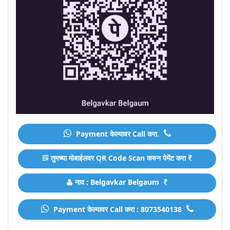
Payment केल्यावर Call करा.
तुमच्या मोबाईलवर QR Code Scan करुन पेमेंट करा
नाव : Belgavkar Belgaum
Payment केल्यावर Call करा : 8073540138