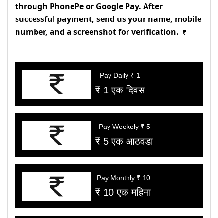
through PhonePe or Google Pay. After
successful payment, send us your name, mobile
number, and a screenshot for verification.
Pay Daily ₹ 1
₹ 1 एक दिवस
Pay Weekely ₹ 5
₹ 5 एक आठवडा
Pay Monthly ₹ 10
₹ 10 एक महिना