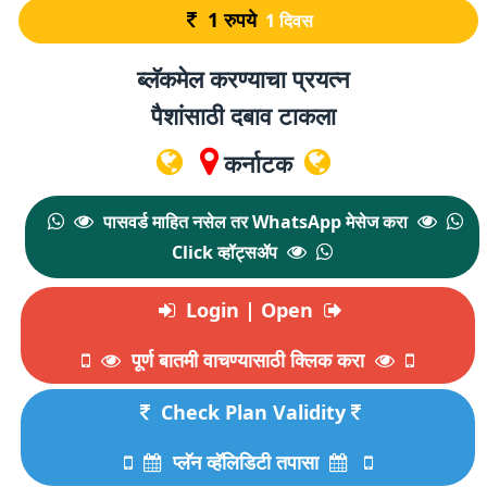
1
रुपये
1 दिवस
ब्लॅकमेल करण्याचा प्रयत्न
पैशांसाठी दबाव टाकला
कर्नाटक
पासवर्ड माहित नसेल तर WhatsApp मेसेज करा
Click व्हॉट्सॲप
Login | Open
पूर्ण बातमी वाचण्यासाठी क्लिक करा
Check Plan Validity
प्लॅन व्हॅलिडिटी तपासा