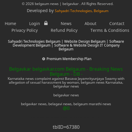
© 2026 belgaum news | belgavkar . All Rights Reserved.
Developed by
Sahyadri Technologies, Belgaum
Home
Login
News
About
Contact
Privacy Policy
Refund Policy
Terms & Conditions
Sahyadri Technologies Belgaum | Website Design Belgaum | Software
Development Belgaum | Software & Website Design IT Company
Belgaum
Premium Membership Plan
Belgavkar belgavkar.com Belgaum - Breaking News
Belgaum - DB -
Karnataka news complaint against Basava Jayamrityunjaya Swamy with
allegation of sexual harassment by woman, belgaum news Karnataka,
belgavkar news
belgavkar news
belgavkar news, belagavi news, belgaum marathi news
@0
belagavi news, belgaum marathi news, belgaum news, belgavkar news, belgaum marathi news, mobile phone, electronics
tblID=67380