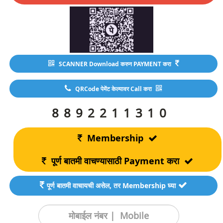
SCANNER Download करुन PAYMENT करा
QRCode पेमेंट केल्यावर Call करा
8892211310
Membership
पूर्ण बातमी वाचण्यासाठी Payment करा
पूर्ण बातमी वाचायची असेल, तर Membership घ्या