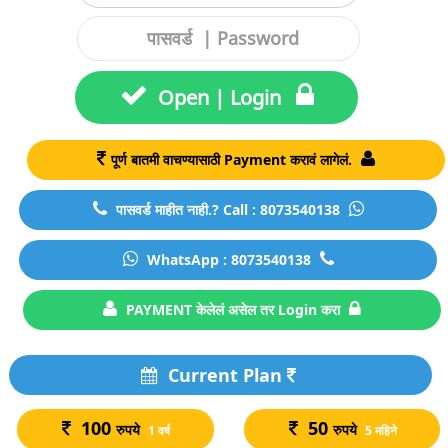
Open | Login
पूर्ण बातमी वाचण्यासाठी Payment करावं लागेलं.
पासवर्ड माहीत नाही.? Call : 8073540138
WhatsApp : 8073540138
PAYMENT केलेलं असेल तर Login करा
Current Plan
100
50
रुपये
रुपये
1 वर्ष
5 महिने