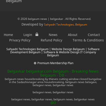
belgaum
© 2026 belgaum news | belgavkar . All Rights Reserved.
Developed by
Sahyadri Technologies, Belgaum
Home
Login
News
About
Contact
Privacy Policy
Refund Policy
Terms & Conditions
Sahyadri Technologies Belgaum | Website Design Belgaum | Software
Development Belgaum | Software & Website Design IT Company
Belgaum
Premium Membership Plan
Belgavkar belgavkar.com Belgaum - Breaking News
Belgaum - DB -
belgaum news housebreaking by thieves cutting window closed bungalow
in the Sadashivnagar area housebreaking, belgaum news belagavi,
belagavi news, belgavkar news
belagavi news, belgavkar news
belagavi news, belgavkar news, belgaum news, belgavkar news
@0