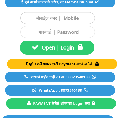
पूर्ण बातमी वाचायची असेल, तर Membership घ्या
Open | Login
पूर्ण बातमी वाचण्यासाठी Payment करावं लागेलं.
पासवर्ड माहीत नाही.? Call : 8073540138
WhatsApp : 8073540138
PAYMENT केलेलं असेल तर Login करा