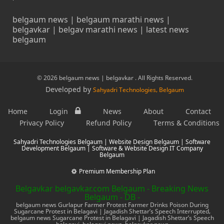
belgaum news | belgaum marathi news |
belgavkar | belgav marathi news | latest news
belgaum
© 2026 belgaum news | belgavkar . All Rights Reserved.
Developed by
Sahyadri Technologies, Belgaum
Home
Login
News
About
Contact
Privacy Policy
Refund Policy
Terms & Conditions
Sahyadri Technologies Belgaum | Website Design Belgaum | Software
Development Belgaum | Software & Website Design IT Company
Belgaum
Premium Membership Plan
Belgavkar belgavkar.com Belgaum - Breaking News
Belgaum - DB -
belgaum news Gurlapur Farmer Protest Farmer Drinks Poison During
Sugarcane Protest in Belagavi | Jagadish Shettar’s Speech Interrupted,
belgaum news Sugarcane Protest in Belagavi | Jagadish Shettar’s Speech