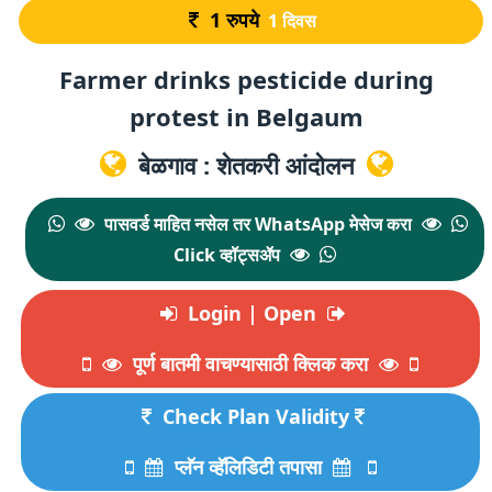
1
रुपये
1 दिवस
Farmer drinks pesticide during
protest in Belgaum
बेळगाव : शेतकरी आंदोलन
पासवर्ड माहित नसेल तर WhatsApp मेसेज करा
Click व्हॉट्सॲप
Login | Open
पूर्ण बातमी वाचण्यासाठी क्लिक करा
Check Plan Validity
प्लॅन व्हॅलिडिटी तपासा