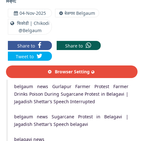
विक्री;
04-Nov-2025
बेळगाव Belgaum
चिकोडी | Chikodi
@Belgaum
Share to
Share to
Tweet to
Browser Setting
belgaum news Gurlapur Farmer Protest Farmer
Drinks Poison During Sugarcane Protest in Belagavi |
Jagadish Shettar’s Speech Interrupted
belgaum news Sugarcane Protest in Belagavi |
Jagadish Shettar’s Speech belagavi
belagavi news