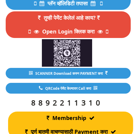
प्लॅन व्हॅलिडिटी तपासा
तुम्ही पेमेंट केलेलं आहे काय?
Open Login क्लिक करा
SCANNER Download करुन PAYMENT करा
QRCode पेमेंट केल्यावर Call करा
8892211310
Membership
पूर्ण बातमी वाचण्यासाठी Payment करा