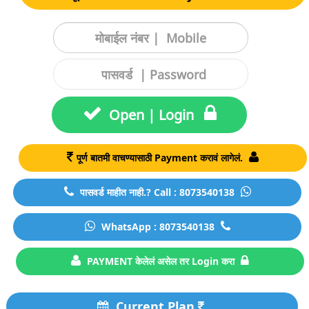
Open | Login
पूर्ण बातमी वाचण्यासाठी Payment करावं लागेलं.
पासवर्ड माहीत नाही.? Call : 8073540138
WhatsApp : 8073540138
PAYMENT केलेलं असेल तर Login करा
Current Plan