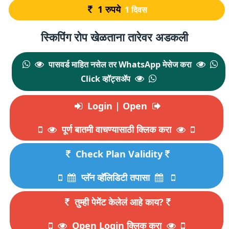
1
रुपये
1 दिवस
स्किपिंग रोप खेळताना तारेवर अडकली
पासवर्ड माहित नसेल तर WhatsApp मेसेज करा
Click व्हॉट्सॲप
Login | Open
पूर्ण बातमी वाचण्यासाठी क्लिक करा
Check Plan Validity
प्लॅन व्हॅलिडिटी तपासा
तुम्ही पेमेंट केलेलं आहे काय?
Open Login क्लिक करा