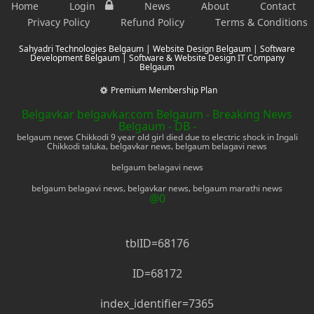
Home
Login
News
About
Contact
Privacy Policy
Refund Policy
Terms & Conditions
Sahyadri Technologies Belgaum | Website Design Belgaum | Software
Development Belgaum | Software & Website Design IT Company
Belgaum
Premium Membership Plan
Belgavkar belgavkar.com Belgaum - Breaking News
Belgaum - DB -
belgaum news Chikkodi 9 year old girl died due to electric shock in Ingali
Chikkodi taluka, belgavkar news, belgaum belagavi news
belgaum belagavi news
belgaum belagavi news, belgavkar news, belgaum marathi news
@0
belgavkar news, belgaum marathi news, belgaum news, belagavi news, belgaum marathi news, mobile phone, electronics
tblID=68176
ID=68172
index_identifier=7365