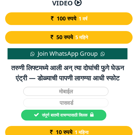
VIDEO
100
रुपये
1 वर्ष
50
रुपये
5 महिने
Join WhatsApp Group
तरुणी लिफ्टमध्ये आली अन् त्या दोघांची फुगे घेऊन
एंट्री — डोळ्याची पापणी लागण्या आधी स्फोट
संपूर्ण बातमी वाचण्यासाठी क्लिक
10
रुपये
1 महिना