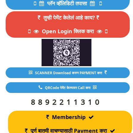
प्लॅन व्हॅलिडिटी तपासा
तुम्ही पेमेंट केलेलं आहे काय?
Open Login क्लिक करा
SCANNER Download करुन PAYMENT करा
QRCode पेमेंट केल्यावर Call करा
8892211310
Membership
पूर्ण बातमी वाचण्यासाठी Payment करा