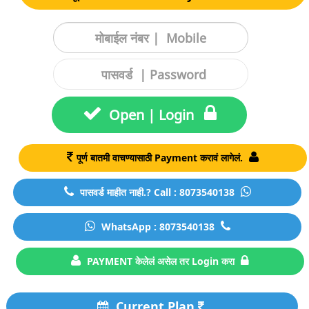
Open | Login
पूर्ण बातमी वाचण्यासाठी Payment करावं लागेलं.
पासवर्ड माहीत नाही.? Call : 8073540138
WhatsApp : 8073540138
PAYMENT केलेलं असेल तर Login करा
Current Plan