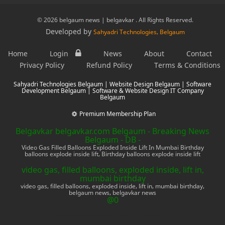
© 2026 belgaum news | belgavkar . All Rights Reserved.
Developed by
Sahyadri Technologies, Belgaum
Home
Login
News
About
Contact
Privacy Policy
Refund Policy
Terms & Conditions
Sahyadri Technologies Belgaum | Website Design Belgaum | Software
Development Belgaum | Software & Website Design IT Company
Belgaum
Premium Membership Plan
Belgavkar belgavkar.com Belgaum - Breaking News
Belgaum - DB -
Video Gas Filled Balloons Exploded Inside Lift In Mumbai Birthday
balloons explode inside lift, Birthday balloons explode inside lift
video gas, filled balloons, exploded inside, lift in,
mumbai birthday
video gas, filled balloons, exploded inside, lift in, mumbai birthday,
belgaum news, belgavkar news
@0
belgaum news, belgavkar news, belgavkar news, belagavi news, belgaum marathi news, mobile phone, electronics